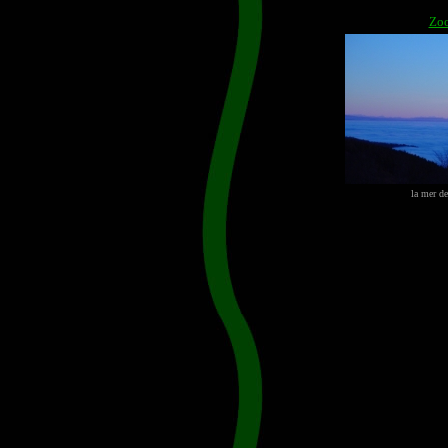
Zo
la mer d