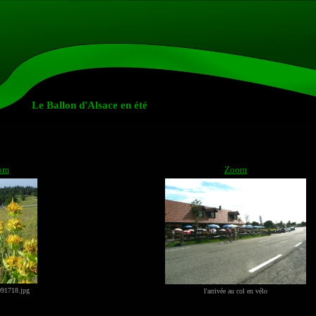
Le Ballon d'Alsace en été
om
Zoom
91718.jpg
l'arrivée au col en vélo