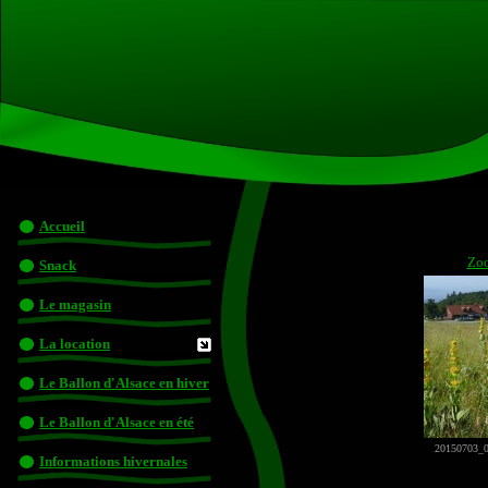
Accueil
Zo
Snack
Le magasin
La location
Le Ballon d'Alsace en hiver
Le Ballon d'Alsace en été
20150703_0
Informations hivernales