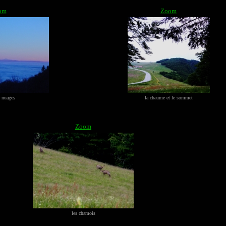
om
Zoom
e nuages
la chaume et le sommet
Zoom
les chamois